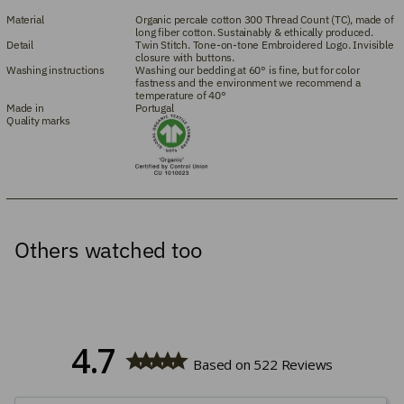
Material
Organic percale cotton 300 Thread Count (TC), made of
long fiber cotton. Sustainably & ethically produced.
Detail
Twin Stitch. Tone-on-tone Embroidered Logo. Invisible
closure with buttons.
Washing instructions
Washing our bedding at 60° is fine, but for color
fastness and the environment we recommend a
temperature of 40°
Made in
Portugal
Quality marks
Others watched too
4.7
Based on 522 Reviews