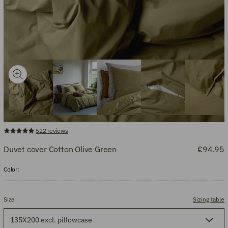
522
reviews
Duvet cover Cotton Olive Green
€94.95
Color:
Size
Sizing table