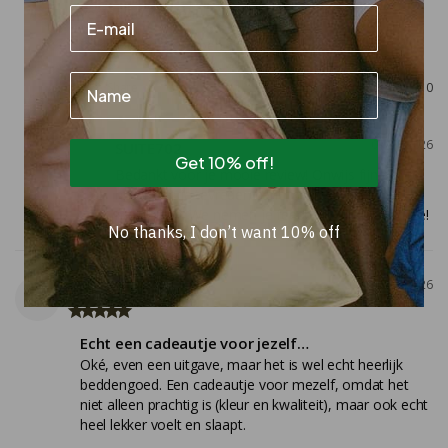
veranderd worden!
Dekbedovertrek Katoen Sky Blue
Name
Share
Was this helpful?
0
0
07/21/2026
SUITE702
Get 10% off!
Bedankt voor je mooie review! Onwijs fijn om te 
horen dat je tevreden bent met de kleuren en 
materialen. We nemen je feedback uiteraard mee!
No thanks, I don’t want 10% off
Ester
06/23/2026
E
Echt een cadeautje voor jezelf…
Oké, even een uitgave, maar het is wel echt heerlijk 
beddengoed. Een cadeautje voor mezelf, omdat het 
niet alleen prachtig is (kleur en kwaliteit), maar ook echt 
heel lekker voelt en slaapt.