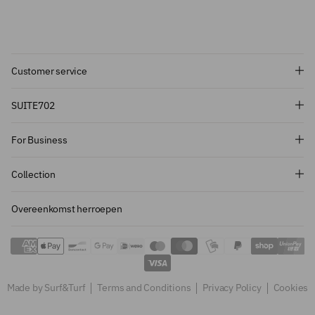
Customer service
Subscribe and get 10% off!
SUITE702
Want to stay informed about the latest
For Business
introductions, promotions and more?
Subscribe to our newsletter and get 10%
Collection
off on your first order.
Overeenkomst herroepen
Sign up
Made by Surf&Turf
Terms and Conditions
Privacy Policy
Cookies