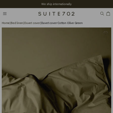
We ship internationally
Home
|
Bed linen
|
Duvet cover
|
Duvet cover Cotton Olive Green