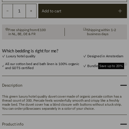
Add to cart
Free shipping from €100
Shipping within 1-2
in NL, BE, DE & FR
business days
Which bedding is right for me?
Luxury hotel quality
Designed in Amsterdam
All our cotton bed and bath linen is 100% organic
Bundle
Save up to 20%
and GOTS certified
Description
This green luxury hotel quality duvet cover made of organic percale cotton has a
thread count of 300.
Percale feels wonderfully smooth and crispy like a freshly
made bed. The duvet cover has a blind closure with buttons without a tuck strip.
You can order
pillowcases
separately in a color of your choice.
Product info