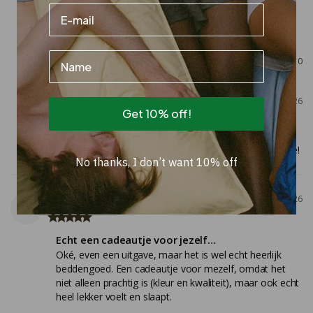
veranderd worden!
Dekbedovertrek Katoen Sky Blue
Name
Share
Was this helpful?
0
0
07/21/2026
SUITE702
Get 10% off!
Bedankt voor je mooie review! Onwijs fijn om te 
horen dat je tevreden bent met de kleuren en 
materialen. We nemen je feedback uiteraard mee!
No thanks, I don’t want 10% off
Ester
06/23/2026
E
Echt een cadeautje voor jezelf…
Oké, even een uitgave, maar het is wel echt heerlijk 
beddengoed. Een cadeautje voor mezelf, omdat het 
niet alleen prachtig is (kleur en kwaliteit), maar ook echt 
heel lekker voelt en slaapt.