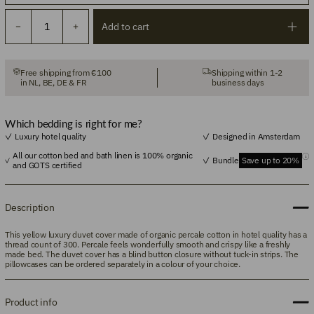
Add to cart
Free shipping from €100
Shipping within 1-2
in NL, BE, DE & FR
business days
Which bedding is right for me?
Luxury hotel quality
Designed in Amsterdam
All our cotton bed and bath linen is 100% organic
Bundle
Save up to 20%
and GOTS certified
Description
This yellow luxury duvet cover made of organic percale cotton in hotel quality has a
thread count of 300. Percale feels wonderfully smooth and crispy like a freshly
made bed. The duvet cover has a blind button closure without tuck-in strips. The
pillowcases can be ordered separately in a colour of your choice.
Product info