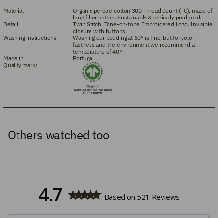
Material
Organic percale cotton 300 Thread Count (TC), made of
long fiber cotton. Sustainably & ethically produced.
Detail
Twin Stitch. Tone-on-tone Embroidered Logo. Invisible
closure with buttons.
Washing instructions
Washing our bedding at 60° is fine, but for color
fastness and the environment we recommend a
temperature of 40°
Made in
Portugal
Quality marks
Others watched too
4.7
Based on 521 Reviews