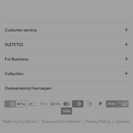
Customer service
Subscribe and get 10% off!
SUITE702
Want to stay informed about the latest
For Business
introductions, promotions and more?
Subscribe to our newsletter and get 10%
Collection
off on your first order.
Overeenkomst herroepen
Sign up
Made by Surf&Turf
Terms and Conditions
Privacy Policy
Cookies