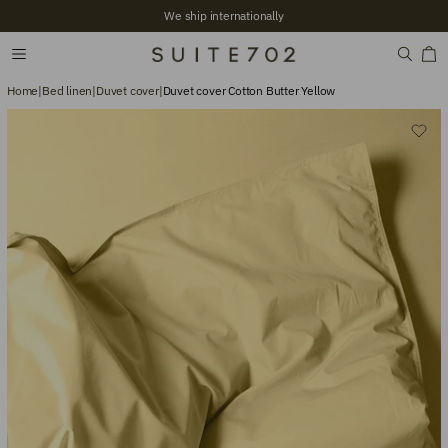
+2,700 Verified reviews
Home
|
Bed linen
|
Duvet cover
|
Duvet cover Cotton Butter Yellow