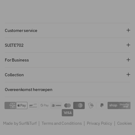
Customer service
Subscribe and get 10% off!
SUITE702
Want to stay informed about the latest
For Business
introductions, promotions and more?
Subscribe to our newsletter and get 10%
Collection
off on your first order.
Overeenkomst herroepen
Sign up
Made by Surf&Turf
Terms and Conditions
Privacy Policy
Cookies