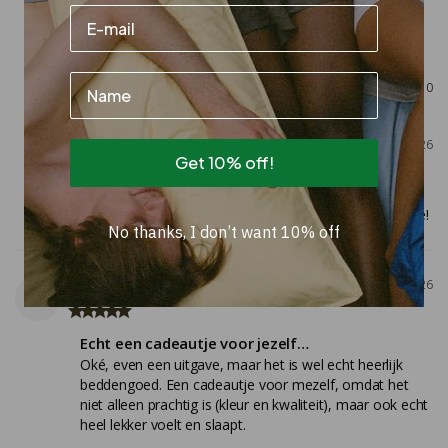
veranderd worden!
Dekbedovertrek Katoen Sky Blue
Name
Share
Was this helpful?
0
0
07/21/2026
SUITE702
Get 10% off!
Bedankt voor je mooie review! Onwijs fijn om te 
horen dat je tevreden bent met de kleuren en 
materialen. We nemen je feedback uiteraard mee!
No thanks, I don’t want 10% off
Ester
06/23/2026
E
Echt een cadeautje voor jezelf…
Oké, even een uitgave, maar het is wel echt heerlijk 
beddengoed. Een cadeautje voor mezelf, omdat het 
niet alleen prachtig is (kleur en kwaliteit), maar ook echt 
heel lekker voelt en slaapt.