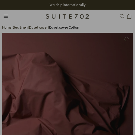
We ship internationally
Home
|
Bed linen
|
Duvet cover
|
Duvet cover Cotton