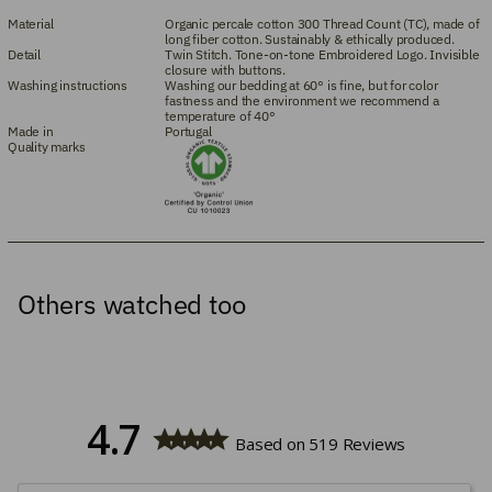
Material
Organic percale cotton 300 Thread Count (TC), made of
long fiber cotton. Sustainably & ethically produced.
Detail
Twin Stitch. Tone-on-tone Embroidered Logo. Invisible
closure with buttons.
Washing instructions
Washing our bedding at 60° is fine, but for color
fastness and the environment we recommend a
temperature of 40°
Made in
Portugal
Quality marks
Others watched too
4.7
Based on 519 Reviews