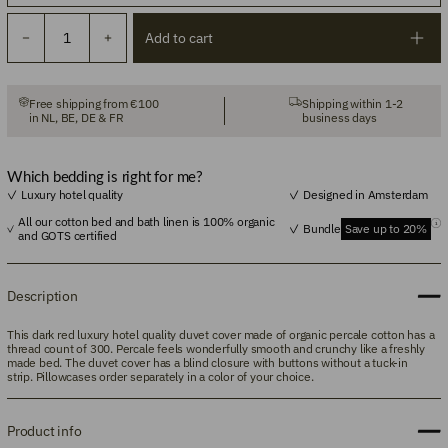
Add to cart
Free shipping from €100
Shipping within 1-2
in NL, BE, DE & FR
business days
Which bedding is right for me?
Luxury hotel quality
Designed in Amsterdam
All our cotton bed and bath linen is 100% organic
Bundle
Save up to 20%
and GOTS certified
Description
This dark red luxury hotel quality duvet cover made of organic percale cotton has a
thread count of 300.
Percale feels wonderfully smooth and crunchy like a freshly
made bed. The duvet cover has a blind closure with buttons without a tuck-in
strip.
Pillowcases
order separately in a color of your choice.
Product info