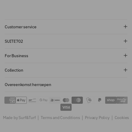
Customer service
Subscribe and get 10% off!
SUITE702
Want to stay informed about the latest
For Business
introductions, promotions and more?
Subscribe to our newsletter and get 10%
Collection
off on your first order.
Overeenkomst herroepen
Sign up
Made by Surf&Turf
Terms and Conditions
Privacy Policy
Cookies