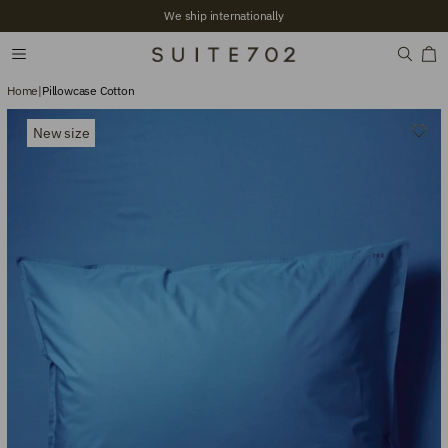
We ship internationally
Home
|
Pillowcase Cotton
New size