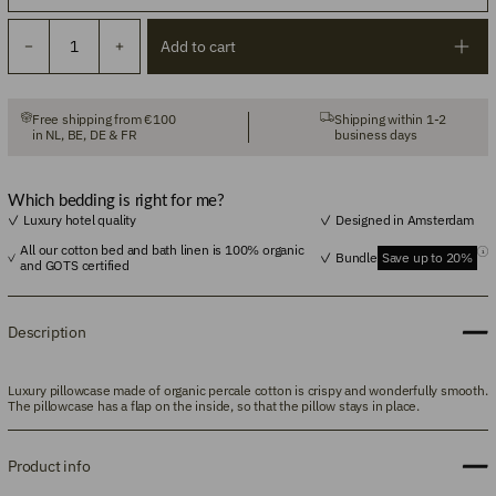
Add to cart
Free shipping from €100
Shipping within 1-2
in NL, BE, DE & FR
business days
Which bedding is right for me?
Luxury hotel quality
Designed in Amsterdam
All our cotton bed and bath linen is 100% organic
Bundle
Save up to 20%
and GOTS certified
Description
Luxury pillowcase made of organic percale cotton is crispy and wonderfully smooth.
The pillowcase has a flap on the inside, so that the pillow stays in place.
Product info