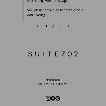
ook heerlijk voelt en slaapt.

Veel plezier ermee en bedankt voor je 
aanbeveling!
<
1
2
3
>
2,834
VERIFIED REVIEWS