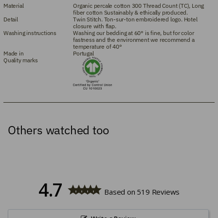
Material
Organic percale cotton 300 Thread Count (TC), Long
fiber cotton Sustainably & ethically produced.
Detail
Twin Stitch. Ton-sur-ton embroidered logo. Hotel
closure with flap.
Washing instructions
Washing our bedding at 60° is fine, but for color
fastness and the environment we recommend a
temperature of 40°
Made in
Portugal
Quality marks
Others watched too
4.7
Based on 519 Reviews