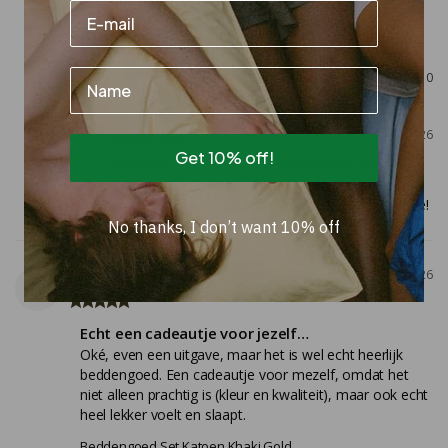
veranderd worden!
Dekbedovertrek Katoen Sky Blue
Name
Share
Was this helpful?
0
0
07/21/2026
SUITE702
Get 10% off!
Bedankt voor je mooie review! Onwijs fijn om te 
horen dat je tevreden bent met de kleuren en 
materialen. We nemen je feedback uiteraard mee!
No thanks, I don’t want 10% off
Ester
06/23/2026
E
Echt een cadeautje voor jezelf…
Oké, even een uitgave, maar het is wel echt heerlijk 
beddengoed. Een cadeautje voor mezelf, omdat het 
niet alleen prachtig is (kleur en kwaliteit), maar ook echt 
heel lekker voelt en slaapt.
Beddengoed Set Katoen Khaki Gold