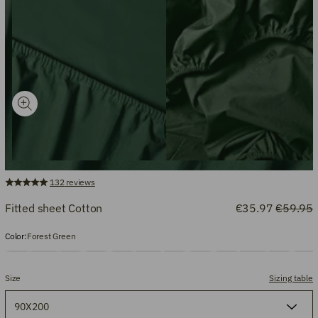
132
reviews
Fitted sheet Cotton
€35.97
€59.95
Color:
Forest Green
Size
Sizing table