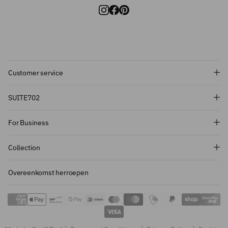
Customer service
Subscribe and get 10% off!
SUITE702
Want to stay informed about the latest
For Business
introductions, promotions and more?
Subscribe to our newsletter and get 10%
Collection
off on your first order.
Overeenkomst herroepen
Sign up