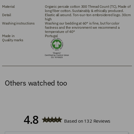
Material
Organic percale cotton 300 Thread Count (TC), Made of
long fiber cotton. Sustainably & ethically produced.
Detail
Elastic all around. Ton-sur-ton embroidered logo. 30cm
high
Washing instructions
Washing our bedding at 60° is fine, but for color
fastness and the environment we recommend a
temperature of 40°
Made in
Portugal
Quality marks
Others watched too
4.8
Based on 132 Reviews