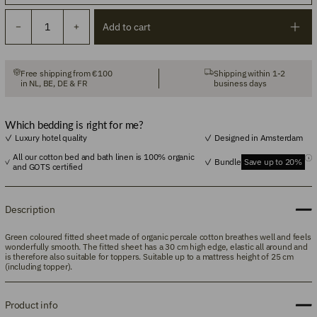
Add to cart
Free shipping from €100
Shipping within 1-2
in NL, BE, DE & FR
business days
Which bedding is right for me?
Luxury hotel quality
Designed in Amsterdam
All our cotton bed and bath linen is 100% organic
Bundle
Save up to 20%
and GOTS certified
Description
Green coloured fitted sheet made of organic percale cotton breathes well and feels
wonderfully smooth. The fitted sheet has a 30 cm high edge, elastic all around and
is therefore also suitable for toppers. Suitable up to a mattress height of 25 cm
(including topper).
Product info