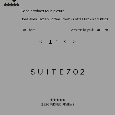
Good product! As in picture.
Hoeslaken Katoen Coffee Brown
Coffee Brown / 180X200
Share
Was this helpful?
0
0
<
1
2
3
>
2,836
VERIFIED REVIEWS