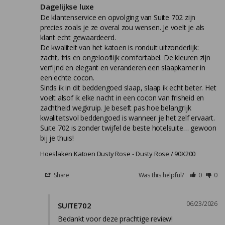
Dagelijkse luxe
De klantenservice en opvolging van Suite 702 zijn 
precies zoals je ze overal zou wensen. Je voelt je als 
klant echt gewaardeerd.

De kwaliteit van het katoen is ronduit uitzonderlijk: 
zacht, fris en ongelooflijk comfortabel. De kleuren zijn 
verfijnd en elegant en veranderen een slaapkamer in 
een echte cocon.

Sinds ik in dit beddengoed slaap, slaap ik echt beter. Het 
voelt alsof ik elke nacht in een cocon van frisheid en 
zachtheid wegkruip. Je beseft pas hoe belangrijk 
kwaliteitsvol beddengoed is wanneer je het zelf ervaart.

Suite 702 is zonder twijfel de beste hotelsuite… gewoon 
bij je thuis!
Hoeslaken Katoen Dusty Rose
Dusty Rose / 90X200
Share
Was this helpful?
0
0
06/23/2026
SUITE702
Bedankt voor deze prachtige review!
